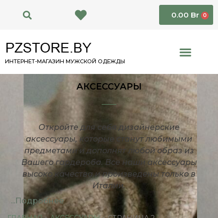
0.00
Br
0
ИНТЕРНЕТ-МАГАЗИН МУЖСКОЙ ОДЕЖДЫ
АКСЕССУАРЫ
Откройте для себя дизайнерские
аксессуары, которые станут любимыми
предметами и дополнят любой образ из
Вашего гардероба. Все наши аксессуары
высоко качества и произведены только в
Италии.
...Подробнее