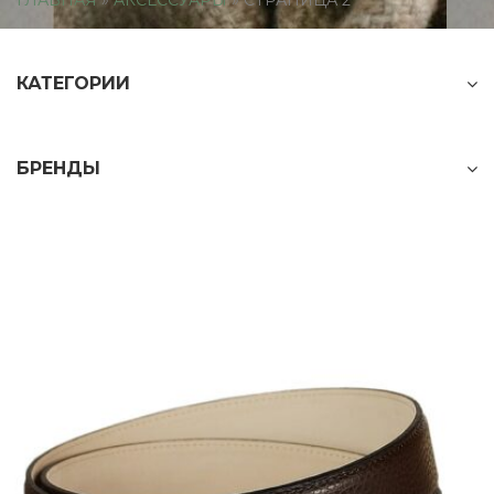
ГЛАВНАЯ
»
АКСЕССУАРЫ
»
СТРАНИЦА 2
КАТЕГОРИИ
Галстуки
(16)
БРЕНДЫ
Платочки
(9)
Портмоне
(1)
BIAGINI
(22)
Ремни
(19)
PAL ZILERI
(28)
Сумки
(2)
PIACENZA CASHMERE
(7)
Шарфы
(10)