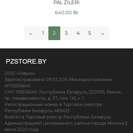
PAL ZILERI
640.00
Br
←
1
2
3
4
5
→
ООО «Узвысь»
Зарегистрировано 09.03.2016 Мингорисполкомом
№192616640
УНП 192616640, Республика Беларусь, 220005, Минск,
пр. Независимости, д. 37, пом. 116, к. 1
Регистрационный номер в Торговом реестре
Республики Беларусь: 483433
Внесен в Торговый реестр Республики Беларусь
Администрацией Центрального района города Минска 2
июня 2020 года